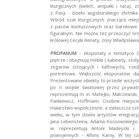
liturgicznych (kielich, ampułki i taca)
z Pasji - dzieło augsburskiego złotnika
Wśród szat liturgicznych znaczące mie
z pasów kontuszowych oraz barokowe 
figuralnym. Nie można też przeoczyć orn
królowej Cecylii Renaty, żony Władysława
PROFANUM
– eksponaty o tematyce św
piętrze i obejmują meble ( kabinety, stoły
zegarów (stojących i kaflowych), rze
portretowe.
Większość eksponatów dat
Prezentowane obiekty to przede wszys
po II wojnie światowej przez prywat
reprezentują m. in. Matejko, Malczewski
Pankiewicz, Hoffmann.
Osobne miejsce
malarstwo współczesne, a zwłaszcza sztu
wieku, w tym dzieła artystów emigracyj
Jana Lebensteina, Adama Kossowskiego. 
w. reprezentują Antoni Madeyski 
powojennych – Alfons Karny.
W tej cz