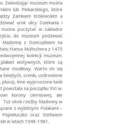
go.
Zwiedzając muzeum można
kimi lub Piekarskiego, które
iędzy Zamkiem Królewskim a
iwiać urok ulicy Dziekania i
ca można poczytać w zakładce
ejściu do muzeum podziwiać
ą Madonnę z Dzieciątkiem na
ztatu Hansa Multschera z 1475
zedwojennej kolekcji muzeum.
 plakiet wotywnych, które są
hane modlitwy. Warto im się
a świętych, scenki, uzdrowione
, płuca), inne wyproszone łaski
et powstała na początku XVI w.
owi korony cierniowej, ale
.
Tuż obok rzeźby Madonny w
ązane z wybitnymi Polakami –
 Popiełuszko oraz Stefanem
ki w latach 1948-1981.