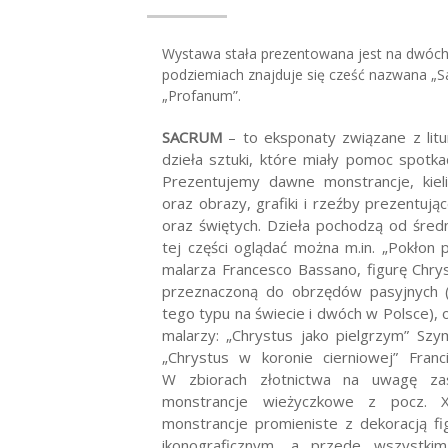
Wystawa stała prezentowana jest na dwó
podziemiach znajduje się cześć nazwana „Sa
„Profanum”.
SACRUM
– to eksponaty związane z litur
dzieła sztuki, które miały pomoc spotka
Prezentujemy dawne monstrancje, kielic
oraz obrazy, grafiki i rzeźby prezentując
oraz świętych. Dzieła pochodzą od śred
tej części oglądać można m.in.
„Pokłon 
malarza Francesco Bassano, figurę Chry
przeznaczoną do obrzędów pasyjnych (
tego typu na świecie i dwóch w Polsce), 
malarzy: „Chrystus jako pielgrzym” Szy
„Chrystus w koronie cierniowej” Franc
W zbiorach złotnictwa na uwagę zas
monstrancje wieżyczkowe z pocz. 
monstrancje promieniste z dekoracją f
ikonograficznym, a przede wszystki