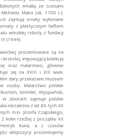
, zdobionych emalią ze scenami
 Michaela Maira (ok. 1700 r.).
jsce zajmują ornaty wykonane
ornaty z plastycznym haftem
atu włoskiej roboty z fundacji
 IV (1644).
ieckiej prezentowane są na
 i krzesła), imponującą kolekcję
źbę oraz malarstwo, głównie
uje się na XVIII i XIX wiek.
tkim dary przekazane muzeum
ne osoby.
Malarstwo polskie
, Rustem, Simmler, Wyspiański,
 w zbiorach zajmuje polskie
ka niezależna z lat 80-tych XX
nych m.in. Józefa Czapskiego,
Z kolei rzeźbę z początku XX
i Henryk Kuna, a z czasów
ęści ekspozycji prezentujemy