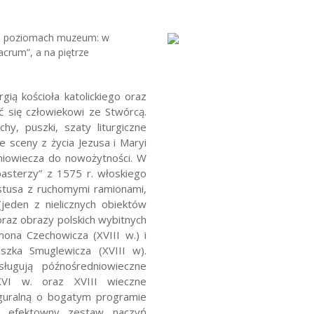
ch poziomach muzeum: w
crum”, a na piętrze
gią kościoła katolickiego oraz
ć się człowiekowi ze Stwórcą.
hy, puszki, szaty liturgiczne
e sceny z życia Jezusa i Maryi
niowiecza do nowożytności.
W
pasterzy” z 1575 r. włoskiego
stusa z ruchomymi ramionami,
jeden z nielicznych obiektów
oraz obrazy polskich wybitnych
mona Czechowicza (XVIII w.) i
iszka Smuglewicza (XVIII w).
ługują późnośredniowieczne
XVI w. oraz XVIII wieczne
iguralną o bogatym programie
m efektowny zestaw naczyń