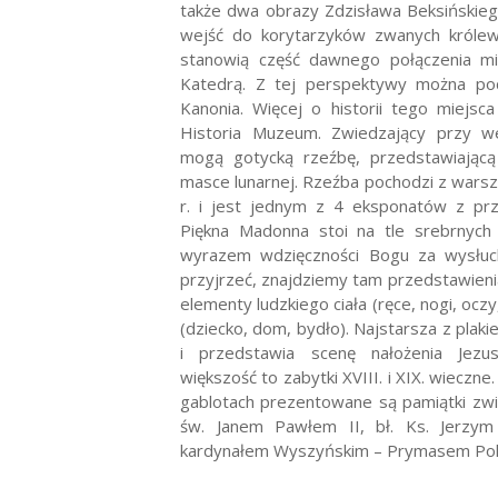
także dwa obrazy Zdzisława Beksińskie
wejść do korytarzyków zwanych królews
stanowią część dawnego połączenia m
Katedrą. Z tej perspektywy można podz
Kanonia. Więcej o historii tego miejs
Historia Muzeum.
Zwiedzający przy w
mogą gotycką rzeźbę, przedstawiając
masce lunarnej. Rzeźba pochodzi z wars
r. i jest jednym z 4 eksponatów z pr
Piękna Madonna stoi na tle srebrnych
wyrazem wdzięczności Bogu za wysłuc
przyjrzeć, znajdziemy tam przedstawieni
elementy ludzkiego ciała (ręce, nogi, oczy
(dziecko, dom, bydło). Najstarsza z plaki
i przedstawia scenę nałożenia Jezus
większość to zabytki XVIII. i XIX. wieczne
gablotach prezentowane są pamiątki zwi
św. Janem Pawłem II, bł. Ks. Jerzym
kardynałem Wyszyńskim – Prymasem Pols