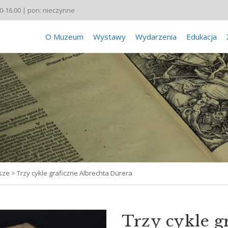
00-16.00 | pon: nieczynne
O Muzeum
Wystawy
Wydarzenia
Edukacja
sze
>
Trzy cykle graficzne Albrechta Dürera
Trzy cykle g