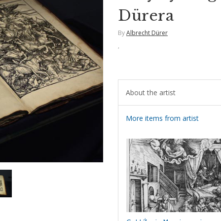
Dürera
By
Albrecht Dürer
,
About the artist
More items from artist