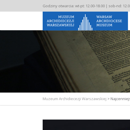
Godziny otwarcia: wt-pt: 12.00-18.00 | sob-nd: 12.
Muzeum Archidiecezji Warszawskiej
>
Najcenniej