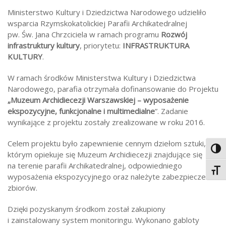
Ministerstwo Kultury i Dziedzictwa Narodowego udzieliło
wsparcia Rzymskokatolickiej Parafii Archikatedralnej
pw. Św. Jana Chrzciciela w ramach programu
Rozwój
infrastruktury kultury
, priorytetu:
INFRASTRUKTURA
KULTURY
.
W ramach środków Ministerstwa Kultury i Dziedzictwa
Narodowego, parafia otrzymała dofinansowanie do Projektu
„Muzeum Archidiecezji Warszawskiej – wyposażenie
ekspozycyjne, funkcjonalne i multimedialne
”. Zadanie
wynikające z projektu zostały zrealizowane w roku 2016.
Celem projektu było zapewnienie cennym dziełom sztuki,
Toggl
którym opiekuje się Muzeum Archidiecezji znajdujące się
na terenie parafii Archikatedralnej, odpowiedniego
Toggl
wyposażenia ekspozycyjnego oraz należyte zabezpieczenie
zbiorów.
Dzięki pozyskanym środkom został zakupiony
i zainstalowany system monitoringu. Wykonano gabloty