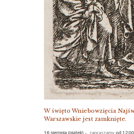
W święto Wniebowzięcia Najświ
Warszawskie jest zamknięte.
16 sierpnia (piątek)
– zapraszamy
od
12:00