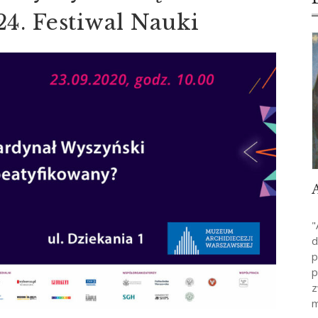
4. Festiwal Nauki
"
d
p
p
z
m