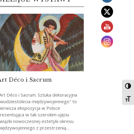
Art Déco i Sacrum
Toggl
Art Déco i Sacrum. Sztuka dekoracyjna
Toggl
wudziestolecia międzywojennego" to
ierwsza ekspozycja w Polsce
rezentująca w tak szerokim ujęciu
wiązki nowoczesnej estetyki okresu
iędzywojennego z przestrzenią…