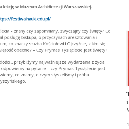
 lekcję w Muzeum Archidiecezji Warszawskiej.
tps://festiwalnauki.edu.pl/
lecia – znany czy zapomniany, zwyczajny czy święty? Co
nił posługę biskupa, o przyczynach aresztowania i
ium, co znaczy służba Kościołowi i Ojczyźnie, z kim się
iętość obecnie? – Czy Prymas Tysiąclecie jest święty?
i radości… przybliżymy najważniejsze wydarzenia z życia
 odpowiemy na pytanie – czy Prymas Tysiąclecie jest
 wiemy, co znamy, o czym słyszeliśmy i próba
yszyńskiego.
"