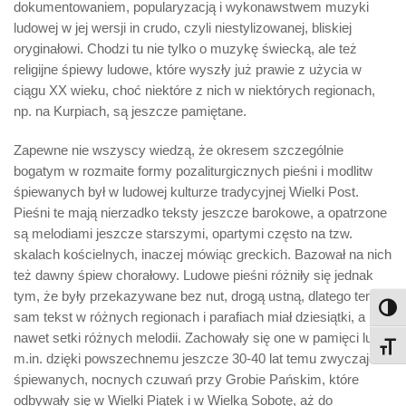
dokumentowaniem, popularyzacją i wykonawstwem muzyki
ludowej w jej wersji in crudo, czyli niestylizowanej, bliskiej
oryginałowi. Chodzi tu nie tylko o muzykę świecką, ale też
religijne śpiewy ludowe, które wyszły już prawie z użycia w
ciągu XX wieku, choć niektóre z nich w niektórych regionach,
np. na Kurpiach, są jeszcze pamiętane.
Zapewne nie wszyscy wiedzą, że okresem szczególnie
bogatym w rozmaite formy pozaliturgicznych pieśni i modlitw
śpiewanych był w ludowej kulturze tradycyjnej Wielki Post.
Pieśni te mają nierzadko teksty jeszcze barokowe, a opatrzone
są melodiami jeszcze starszymi, opartymi często na tzw.
skalach kościelnych, inaczej mówiąc greckich. Bazował na nich
też dawny śpiew chorałowy. Ludowe pieśni różniły się jednak
tym, że były przekazywane bez nut, drogą ustną, dlatego ten
Toggl
sam tekst w różnych regionach i parafiach miał dziesiątki, a
nawet setki różnych melodii. Zachowały się one w pamięci ludzi
Toggl
m.in. dzięki powszechnemu jeszcze 30-40 lat temu zwyczajowi
śpiewanych, nocnych czuwań przy Grobie Pańskim, które
odbywały się w Wielki Piątek i w Wielką Sobotę, aż do