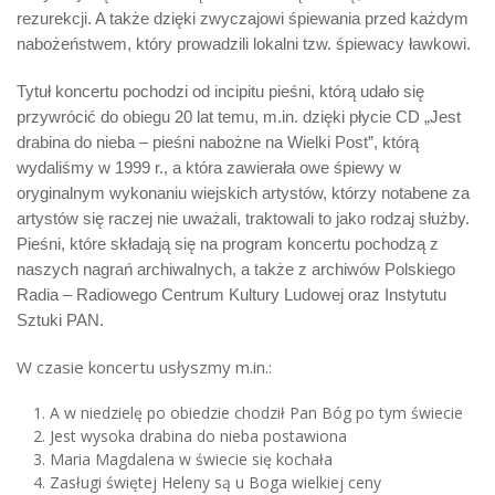
rezurekcji. A także dzięki zwyczajowi śpiewania przed każdym
nabożeństwem, który prowadzili lokalni tzw. śpiewacy ławkowi.
Tytuł koncertu pochodzi od incipitu pieśni, którą udało się
przywrócić do obiegu 20 lat temu, m.in. dzięki płycie CD „Jest
drabina do nieba – pieśni nabożne na Wielki Post”, którą
wydaliśmy w 1999 r., a która zawierała owe śpiewy w
oryginalnym wykonaniu wiejskich artystów, którzy notabene za
artystów się raczej nie uważali, traktowali to jako rodzaj służby.
Pieśni, które składają się na program koncertu pochodzą z
naszych nagrań archiwalnych, a także z archiwów Polskiego
Radia – Radiowego Centrum Kultury Ludowej oraz Instytutu
Sztuki PAN.
W czasie koncertu usłyszmy m.in.:
A w niedzielę po obiedzie chodził Pan Bóg po tym świecie
Jest wysoka drabina do nieba postawiona
Maria Magdalena w świecie się kochała
Zasługi świętej Heleny są u Boga wielkiej ceny