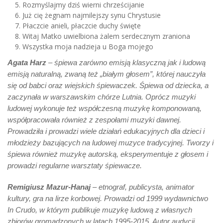
Rozmyślajmy dziś wierni chrześcijanie
Już cię żegnam najmilejszy synu Chrystusie
Płaczcie anieli, płaczcie duchy święte
Witaj Matko uwielbiona żalem serdecznym zraniona
Wszystka moja nadzieja u Boga mojego
Agata Harz
– śpiewa zarówno emisją klasyczną jak i ludową
emisją naturalną, zwaną też „białym głosem”, której nauczyła
się od babci oraz wiejskich śpiewaczek. Śpiewa od dziecka, a
zaczynała w warszawskim chórze Lutnia. Oprócz muzyki
ludowej wykonuje też współczesną muzykę komponowaną,
współpracowała również z zespołami muzyki dawnej.
Prowadziła i prowadzi wiele działań edukacyjnych dla dzieci i
młodzieży bazujących na ludowej muzyce tradycyjnej. Tworzy i
śpiewa również muzykę autorską, eksperymentuje z głosem i
prowadzi regularne warsztaty śpiewacze.
Remigiusz Mazur-Hanaj
– etnograf, publicysta, animator
kultury, gra na lirze korbowej. Prowadzi od 1999 wydawnictwo
In Crudo, w którym publikuje muzykę ludową z własnych
zbiorów gromadzonych w latach 1995-2015. Autor audycji