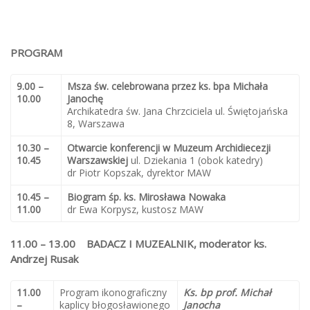
PROGRAM
9.00 –
Msza św. celebrowana przez ks. bpa Michała
10.00
Janochę
Archikatedra św. Jana Chrzciciela ul. Świętojańska
8, Warszawa
10.30 –
Otwarcie konferencji w Muzeum Archidiecezji
10.45
Warszawskiej
ul. Dziekania 1 (obok katedry)
dr Piotr Kopszak, dyrektor MAW
10.45 –
Biogram śp. ks. Mirosława Nowaka
11.00
dr Ewa Korpysz, kustosz MAW
11.00 – 13.00 BADACZ I MUZEALNIK,
moderator ks.
Andrzej Rusak
11.00
Program ikonograficzny
Ks. bp prof. Michał
–
kaplicy błogosławionego
Janocha