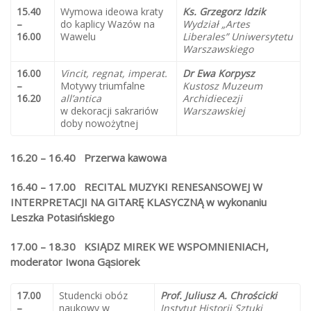
15.40
Wymowa ideowa kraty
Ks. Grzegorz Idzik
–
do kaplicy Wazów na
Wydział „Artes
16.00
Wawelu
Liberales” Uniwersytetu
Warszawskiego
16.00
Vincit, regnat, imperat.
Dr Ewa Korpysz
–
Motywy triumfalne
Kustosz Muzeum
16.20
all’antica
Archidiecezji
w dekoracji sakrariów
Warszawskiej
doby nowożytnej
16.20 – 16.40 Przerwa kawowa
16.40 – 17.00
RECITAL MUZYKI RENESANSOWEJ W
INTERPRETACJI NA GITARĘ KLASYCZNĄ w wykonaniu
Leszka Potasińskiego
17.00 – 18.30 KSIĄDZ MIREK WE WSPOMNIENIACH,
moderator Iwona Gąsiorek
17.00
Studencki obóz
Prof. Juliusz A. Chrościcki
–
naukowy w
Instytut Historii Sztuki