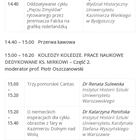
14.40
Oddziaływanie cyklu
Wydział Historyczny
„Pięciu Zmysłów”
Uniwersytetu
rytowanego przez
Kazimierza Wielkiego
Jeremiasza Falcka na
w Bydgoszczy
grafikę niderlandzką
14.40 – 15.00 Przerwa kawowa
15.00 – 16.20 KOLEDZY KOLEDZE. PRACE NAUKOWE
DEDYKOWANE KS. MIRKOWI – Część 2.
moderator prof. Piotr Oszczanowski
15.00
Trzy pomorskie Caritas
Dr Renata Sulewska
–
Instytut Historii Sztuki
15.20
Uniwersytetu
Warszawskiego
15.20
O niemieckich
Dr Katarzyna Ponińska
–
inspiracjach dla cyklu
Instytut Historii Sztuki
15.40
obrazów z fary w
Uniwersytetu Kardynała
Kazimierzu Dolnym nad
Stefana Wyszyńskiego
Wisłą
w Warszawie