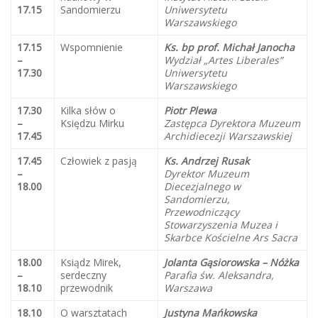
17.15
Sandomierzu
Uniwersytetu
Warszawskiego
17.15
Wspomnienie
Ks. bp prof. Michał Janocha
–
Wydział „Artes Liberales”
17.30
Uniwersytetu
Warszawskiego
17.30
Kilka słów o
Piotr Plewa
–
Księdzu Mirku
Zastępca Dyrektora Muzeum
17.45
Archidiecezji Warszawskiej
17.45
Człowiek z pasją
Ks. Andrzej Rusak
–
Dyrektor Muzeum
18.00
Diecezjalnego w
Sandomierzu,
Przewodniczący
Stowarzyszenia Muzea i
Skarbce Kościelne Ars Sacra
18.00
Ksiądz Mirek,
Jolanta Gąsiorowska – Nóżka
–
serdeczny
Parafia św. Aleksandra,
18.10
przewodnik
Warszawa
18.10
O warsztatach
Justyna Mańkowska