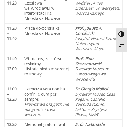
11.20
Czesława
Wydział „Artes
we Wrocławiu w
Liberales” Uniwersytetu
interpretacji ks.
Warszawskiego
Mirosława Nowaka
11.20
Praca doktorska ks.
Prof. Juliusz A.
–
Mirosława Nowaka
Chrościcki
Toggl
11.40
Instytut Historii Sztuki
Uniwersytetu
Toggl
Warszawskiego
11.40
Willmanny, za którymi …
Prof. Piotr
–
tęsknimy.
Oszczanowski
12.00
Historia niedokończonej
Dyrektor Muzeum
rozmowy
Narodowego we
Wrocławiu
12.00
L’amicizia vera non ha
Dr Giorgio Mollisi
–
confini e dura per
Dyrektor Museo Casa
12.20
sempre;
Pagani, Castello
Prawdziwa przyjaźń nie
Valsolda (Como)
ma granic i trwa
Lektor – Krystyna
wiecznie
Plewa, MAW
12.20
Memorial gratum facit
S. dr Natanaela