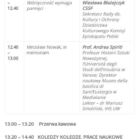
–
Wdzięczność wymaga
Wiesława Błażejczyk
12.40
pamięci
CSSF
Sekretarz Rady ds.
Kultury i Ochrony
Dziedzictwa
Kulturowego Komisji
Episkopatu Polski
12.40
Mirosław Nowak, in
Prof. Andrea Spiriti
–
memoriam
Profesor Historii Sztuki
13.00
Nowożytnej,
l’Università degli
Studi dell
‘
Insubria
w
Varese; Dyrektor
naukowy Museo della
basilica di
Sant’Eustorgio w
Mediolanie
Lektor – dr Mariusz
Smoliński, IHS UW
13.00 – 13.20 Przerwa kawowa
13.20 – 14.40 KOLEDZY KOLEDZE. PRACE NAUKOWE