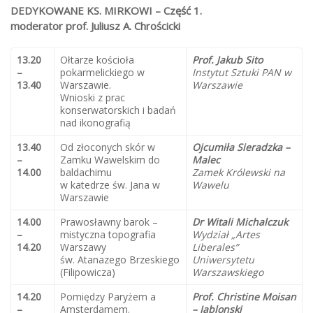
DEDYKOWANE KS. MIRKOWI – Część 1.
moderator prof. Juliusz A. Chrościcki
13.20
Ołtarze kościoła
Prof. Jakub Sito
–
pokarmelickiego w
Instytut Sztuki PAN w
13.40
Warszawie.
Warszawie
Wnioski z prac
konserwatorskich i badań
nad ikonografią
13.40
Od złoconych skór w
Ojcumiła Sieradzka –
–
Zamku Wawelskim do
Malec
14.00
baldachimu
Zamek Królewski na
w katedrze św. Jana w
Wawelu
Warszawie
14.00
Prawosławny barok –
Dr Witali Michalczuk
–
mistyczna topografia
Wydział „Artes
14.20
Warszawy
Liberales”
św. Atanazego Brzeskiego
Uniwersytetu
(Filipowicza)
Warszawskiego
14.20
Pomiędzy Paryżem a
Prof. Christine Moisan
–
Amsterdamem.
– Jablonski