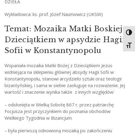
DZIEŁA
Wykładowca: ks. prof. Józef Naumowicz (UKSW)
Temat: Mozaika Matki Boskiej z
Toggl
Dzieciątkiem w apsydzie Hagii
Toggl
Sofii w Konstantynopolu
Wspaniała mozaika Matki Bożej z Dzieciątkiem Jezus
widniejąca na sklepieniu głównej absydy Hagii Sofii w
Konstantynopolu, stanowi arcydzieło sztuki oraz teologii
bizantyńskiej, i sama w siebie zasługuje na rozważenie. Jej
wartość i znaczenie wynika także z innych względów:
– odsłonięta w Wielką Sobotę 867 r. przez patriarchę
Focjusza jest przyczynkiem do poznania obchodów
Wielkiego Tygodnia w Bizancjum.
– była pierwszą odnowioną mozaiką po zakończeniu