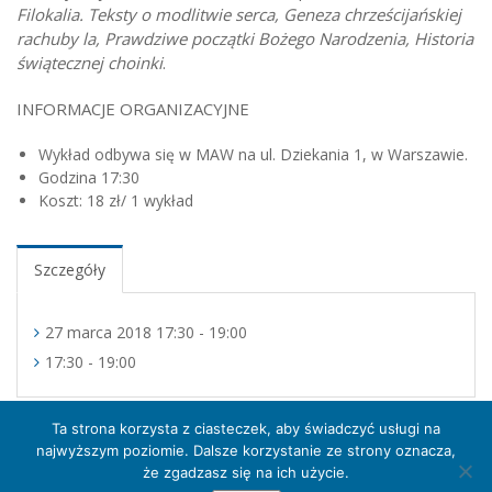
Filokalia. Teksty o modlitwie serca,
Geneza chrześcijańskiej
rachuby la,
Prawdziwe początki Bożego Narodzenia, Historia
świątecznej choinki
.
INFORMACJE ORGANIZACYJNE
Wykład odbywa się w MAW na ul. Dziekania 1, w Warszawie.
Godzina 17:30
Koszt: 18 zł/ 1 wykład
Szczegóły
27 marca 2018 17:30 - 19:00
17:30 - 19:00
Ta strona korzysta z ciasteczek, aby świadczyć usługi na
najwyższym poziomie. Dalsze korzystanie ze strony oznacza,
że zgadzasz się na ich użycie.
Muzeum Archidiecezji Warszawskiej 2016 © Treść serwisu