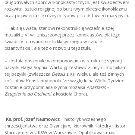
długotrwałych sporów ikonoklastycznych. Jest świadectwem
rozkwitu sztuki religijnej po burzliwym okresie ikonoklazmu
oraz pojawienia się różnych typów przedstawień maryjnych.
– jak się uważa, stanowi rekonstrukcję wcześniejszej
mozaiki z VI w., zniszczonej przez ikonoklastów; dlatego
świadczy o trwaniu nurtu klasycznego w sztuce
bizantyńskiej, ale też o rozwoju tej sztuki.
– została doskonale wkomponowana w strukturę słynnej
bazyliki Hagia Sophia. Warto ją zestawić z innymi mozaikami
tej bazyliki (zwłaszcza
Deesis
z XII wieku), ale też z innych
kościołów Konstantynopola (ze względu na Wielki Tydzień
zostanie przypomniana słynna mozaika
Anastasis –
Zstąpienie do Otchłani
z kościoła Chora).
Ks. prof. Józef Naumowicz
– historyk wczesnego
chrześcijaństwa oraz Bizancjum, kierownik Katedry Historii
Starożytnej w UKSW w Warszawie. Opublikował, m.in.