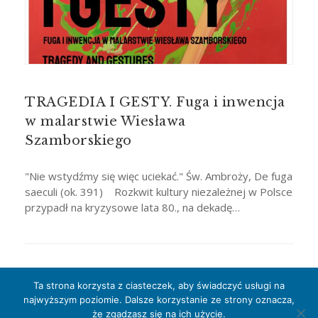
TRAGEDIA I GESTY. Fuga i inwencja
w malarstwie Wiesława
Szamborskiego
"Nie wstydźmy się więc uciekać." Św. Ambroży, De fuga
saeculi (ok. 391) Rozkwit kultury niezależnej w Polsce
przypadł na kryzysowe lata 80., na dekadę…
Ta strona korzysta z ciasteczek, aby świadczyć usługi na
najwyższym poziomie. Dalsze korzystanie ze strony oznacza,
że zgadzasz się na ich użycie.