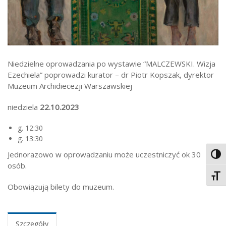
Niedzielne oprowadzania po wystawie “MALCZEWSKI. Wizja
Ezechiela” poprowadzi kurator – dr Piotr Kopszak, dyrektor
Muzeum Archidiecezji Warszawskiej
niedziela
22.10.2023
g. 12:30
g. 13:30
Jednorazowo w oprowadzaniu może uczestniczyć ok 30
Toggl
osób.
Toggl
Obowiązują bilety do muzeum.
Szczegóły