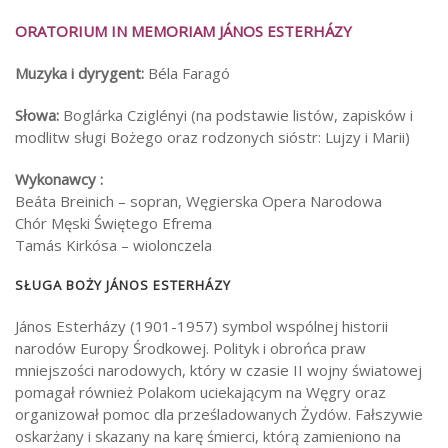
ORATORIUM IN MEMORIAM JÁNOS ESTERHÁZY
Muzyka i dyrygent:
Béla Faragó
Słowa:
Boglárka Cziglényi (na podstawie listów, zapisków i
modlitw sługi Bożego oraz rodzonych sióstr: Lujzy i Marii)
Wykonawcy :
Beáta Breinich – sopran, Węgierska Opera Narodowa
Chór Męski Świętego Efrema
Tamás Kirkósa – wiolonczela
SŁUGA BOŻY JÁNOS ESTERHÁZY
János Esterházy (1901-1957) symbol wspólnej historii
narodów Europy Środkowej. Polityk i obrońca praw
mniejszości narodowych, który w czasie II wojny światowej
pomagał również Polakom uciekającym na Węgry oraz
organizował pomoc dla prześladowanych Żydów. Fałszywie
oskarżany i skazany na karę śmierci, którą zamieniono na