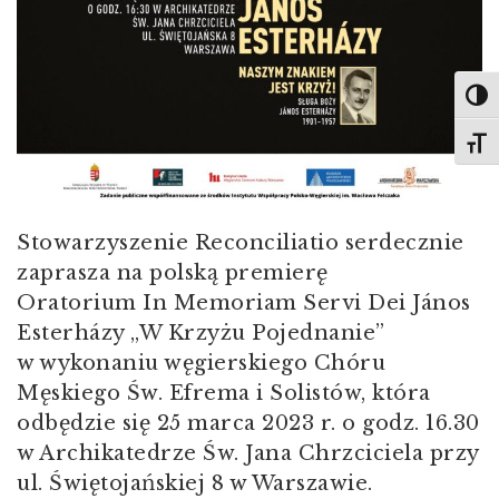
Toggl
Toggl
Stowarzyszenie Reconciliatio serdecznie
zaprasza na polską premierę
Oratorium In Memoriam Servi Dei János
Esterházy „W Krzyżu Pojednanie”
w wykonaniu węgierskiego Chóru
Męskiego Św. Efrema i Solistów, która
odbędzie się 25 marca 2023 r. o godz. 16.30
w Archikatedrze Św. Jana Chrzciciela przy
ul. Świętojańskiej 8 w Warszawie.