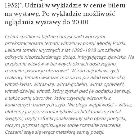
1952)”. Udział w wykładzie w cenie biletu
na wystawę. Po wykładzie możliwość
oglądania wystawy do 20:00.
Celem spotkania będzie namysł nad twórczymi
przekształceniami tematu witrażu w poezji Młodej Polski.
Lektura tomów lirycznych z lat 1890–1918 umożliwiła
odkrycie nieprzebadanego dotąd, intrygującego zjawiska. Na
przełomie wieków w barwnych oknach dostrzegano
rozmaite „wariacje obrazowe”. Wśród najciekawszych
realizacji tematu wskazać można na przykład witraż-oko,
witraż-kwiat, witraż-łzę, witraż-gobelin, witraż opowieść,
witraż-dźwięk, witraż, który zyskał płeć (w dodatku żeńską),
a także serię utworów, które ożywiają wizerunki z
konkretnych barwnych szyb. Nie ulega wątpliwości – witraż,
ulubiony już przez romantyków architektoniczny detal
świątyni, użyty i sfunkcjonalizowany jako obraz poetycki,
niczym pryzmat ogniskuje w sobie rozmaite znaczenia.
Czasami staje się wręcz metaforą samej poezji.