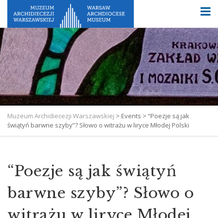
Muzeum Archidiecezji Warszawskiej
>
Events
>
“Poezje są jak
świątyń barwne szyby”? Słowo o witrażu w liryce Młodej Polski
“Poezje są jak świątyń
barwne szyby”? Słowo o
witrażu w liryce Młodej