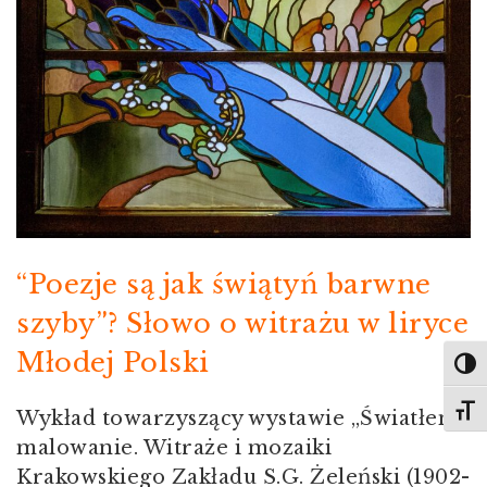
“Poezje są jak świątyń barwne
szyby”? Słowo o witrażu w liryce
Młodej Polski
Toggl
Toggl
Wykład towarzyszący wystawie „Światłem
malowanie. Witraże i mozaiki
Krakowskiego Zakładu S.G. Żeleński (1902-