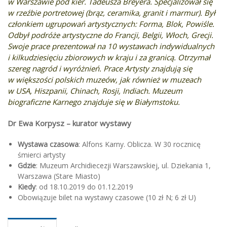
w Warszawie pod kier. Tadeusza Breyera. Specjalizował się
w rzeźbie portretowej (brąz, ceramika, granit i marmur). Był
członkiem ugrupowań artystycznych: Forma, Blok, Powiśle.
Odbył podróże artystyczne do Francji, Belgii, Włoch, Grecji.
Swoje prace prezentował na 10 wystawach indywidualnych
i kilkudziesięciu zbiorowych w kraju i za granicą. Otrzymał
szereg nagród i wyróżnień. Prace Artysty znajdują się
w większości polskich muzeów, jak również w muzeach
w USA, Hiszpanii, Chinach, Rosji, Indiach. Muzeum
biograficzne Karnego znajduje się w Białymstoku.
Dr Ewa Korpysz – kurator wystawy
Wystawa czasowa
: Alfons Karny. Oblicza. W 30 rocznicę
śmierci artysty
Gdzie
: Muzeum Archidiecezji Warszawskiej, ul. Dziekania 1,
Warszawa (Stare Miasto)
Kiedy
: od 18.10.2019 do 01.12.2019
Obowiązuje bilet na wystawy czasowe (10 zł N; 6 zł U)