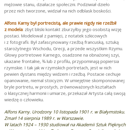
mężowie stanu, działacze społeczni. Podziwiał dzieło
przez nich tworzone, widział na nich odblask boskości.
Alfons Karny był portrecistą, ale prawie nigdy nie rzeźbił
z modela
: zbyt bliski kontakt zburzyłby jego osobistą wizję
postaci. Modelował z pamięci, z notatek szkicowych
i z fotografii. Był zafascynowany rzeźbą francuską, sztuką
starożytnego Wschodu, Grecji, a przede wszystkim Rzymu.
Głowy portretowe Karnego, osadzone na obnażonej szyi,
ukazane frontalne, ¾ lub z profilu, przypominają popiersia
rzymskie. I tak jak w rzymskich portretach, jest w nich
pewien dystans między widzem i rzeźbą. Postacie cechuje
opanowanie, niemal stoicyzm. W umiejętnie skomponowanej
bryle portretu, w prostych, zrównoważonych kształtach
o klasycznej harmonii i umiarze, przekazał Artysta całą swoją
wiedzę o człowieku.
Alfons Karny. Urodzony 10 listopada 1901 r. w Białymstoku.
Zmarł 14 sierpnia 1989 r. w Warszawie.
W latach 1924 – 1930 studiował na Akademii Sztuk Pięknych