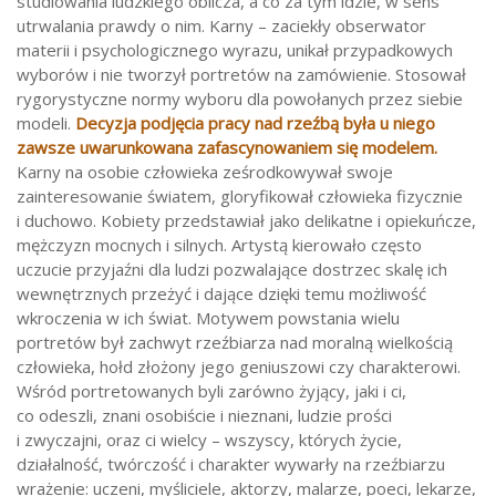
studiowania ludzkiego oblicza, a co za tym idzie, w sens
utrwalania prawdy o nim. Karny – zaciekły obserwator
materii i psychologicznego wyrazu, unikał przypadkowych
wyborów i nie tworzył portretów na zamówienie. Stosował
rygorystyczne normy wyboru dla powołanych przez siebie
modeli.
Decyzja podjęcia pracy nad rzeźbą była u niego
zawsze uwarunkowana zafascynowaniem się modelem.
Karny na osobie człowieka ześrodkowywał swoje
zainteresowanie światem, gloryfikował człowieka fizycznie
i duchowo. Kobiety przedstawiał jako delikatne i opiekuńcze,
mężczyzn mocnych i silnych. Artystą kierowało często
uczucie przyjaźni dla ludzi pozwalające dostrzec skalę ich
wewnętrznych przeżyć i dające dzięki temu możliwość
wkroczenia w ich świat. Motywem powstania wielu
portretów był zachwyt rzeźbiarza nad moralną wielkością
człowieka, hołd złożony jego geniuszowi czy charakterowi.
Wśród portretowanych byli zarówno żyjący, jaki i ci,
co odeszli, znani osobiście i nieznani, ludzie prości
i zwyczajni, oraz ci wielcy – wszyscy, których życie,
działalność, twórczość i charakter wywarły na rzeźbiarzu
wrażenie: uczeni, myśliciele, aktorzy, malarze, poeci, lekarze,