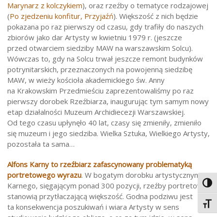
Marynarz z kolczykiem
), oraz rzeźby o tematyce rodzajowej
(
Po zjedzeniu konfitur, Przyjaźń
). Większość z nich będzie
pokazana po raz pierwszy od czasu, gdy trafiły do naszych
zbiorów jako dar Artysty w kwietniu 1979 r. (jeszcze
przed otwarciem siedziby MAW na warszawskim Solcu).
Wówczas to, gdy na Solcu trwał jeszcze remont budynków
potrynitarskich, przeznaczonych na powojenną siedzibę
MAW, w wieży kościoła akademickiego św. Anny
na Krakowskim Przedmieściu zaprezentowaliśmy po raz
pierwszy dorobek Rzeźbiarza, inaugurując tym samym nowy
etap działalności Muzeum Archidiecezji Warszawskiej.
Od tego czasu upłynęło 40 lat, czasy się zmieniły, zmieniło
się muzeum i jego siedziba. Wielka Sztuka, Wielkiego Artysty,
pozostała ta sama…
Alfons Karny to rzeźbiarz zafascynowany problematyką
portretowego wyrazu
. W bogatym dorobku artystycznym
Toggl
Karnego, sięgającym ponad 300 pozycji, rzeźby portretowe
stanowią przytłaczającą większość. Godna podziwu jest
Toggl
ta konsekwencja poszukiwań i wiara Artysty w sens