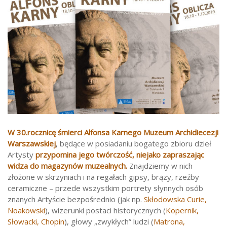
W 30.rocznicę śmierci Alfonsa Karnego Muzeum Archidiecezji
Warszawskiej
, będące w posiadaniu bogatego zbioru dzieł
Artysty
przypomina jego twórczość, niejako zapraszając
widza do magazynów muzealnych.
Znajdziemy w nich
złożone w skrzyniach i na regałach gipsy, brązy, rzeźby
ceramiczne – przede wszystkim portrety słynnych osób
znanych Artyście bezpośrednio (jak np.
Skłodowska Curie,
Noakowski
), wizerunki postaci historycznych (
Kopernik,
Słowacki, Chopin
), głowy „zwykłych” ludzi (
Matrona,