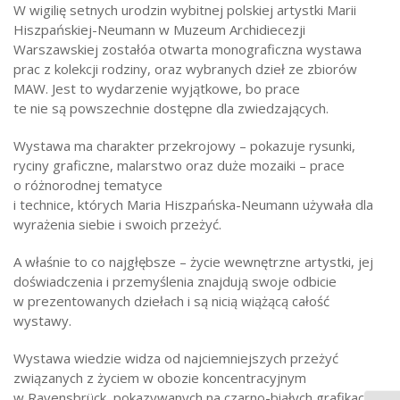
W wigilię setnych urodzin wybitnej polskiej artystki Marii
Hiszpańskiej-Neumann w Muzeum Archidiecezji
Warszawskiej zostałóa otwarta monograficzna wystawa
prac z kolekcji rodziny, oraz wybranych dzieł ze zbiorów
MAW. Jest to wydarzenie wyjątkowe, bo prace
te nie są powszechnie dostępne dla zwiedzających.
Wystawa ma charakter przekrojowy – pokazuje rysunki,
ryciny graficzne, malarstwo oraz duże mozaiki – prace
o różnorodnej tematyce
i technice, których Maria Hiszpańska-Neumann używała dla
wyrażenia siebie i swoich przeżyć.
A właśnie to co najgłębsze – życie wewnętrzne artystki, jej
doświadczenia i przemyślenia znajdują swoje odbicie
w prezentowanych dziełach i są nicią wiążącą całość
wystawy.
Wystawa wiedzie widza od najciemniejszych przeżyć
związanych z życiem w obozie koncentracyjnym
w Ravensbrück, pokazywanych na czarno-białych grafikach,