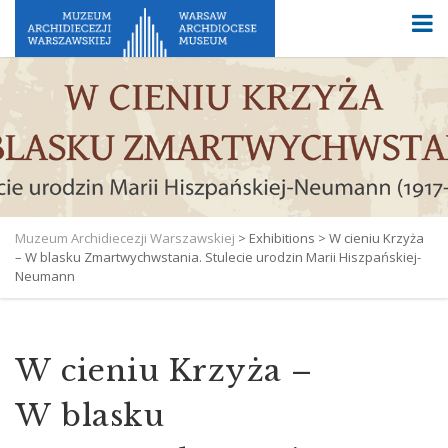
Muzeum Archidiecezji Warszawskiej
>
Exhibitions
>
W cieniu Krzyża
– W blasku Zmartwychwstania. Stulecie urodzin Marii Hiszpańskiej-
Neumann
W cieniu Krzyża –
W blasku