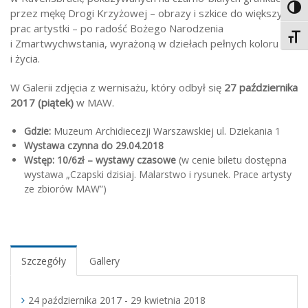
Toggl
przez mękę Drogi Krzyżowej – obrazy i szkice do większych
prac artystki – po radość Bożego Narodzenia
Toggl
i Zmartwychwstania, wyrażoną w dziełach pełnych koloru
i życia.
W Galerii zdjęcia z wernisażu, który odbył się
27 października
2017 (piątek)
w MAW.
Gdzie:
Muzeum Archidiecezji Warszawskiej ul. Dziekania 1
Wystawa czynna do 29.04.2018
Wstęp: 10/6zł – wystawy czasowe
(w cenie biletu dostępna
wystawa „Czapski dzisiaj. Malarstwo i rysunek. Prace artysty
ze zbiorów MAW”)
Szczegóły
Gallery
24 października 2017 - 29 kwietnia 2018