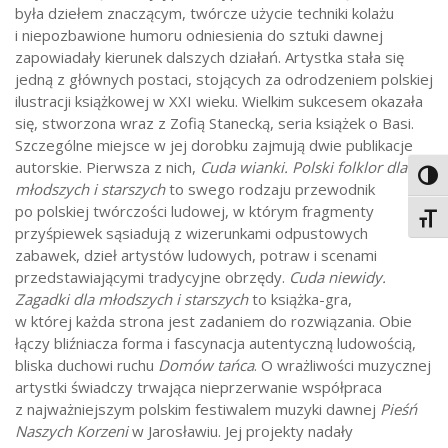
była dziełem znaczącym, twórcze użycie techniki kolażu
i niepozbawione humoru odniesienia do sztuki dawnej
zapowiadały kierunek dalszych działań. Artystka stała się
jedną z głównych postaci, stojących za odrodzeniem polskiej
ilustracji książkowej w XXI wieku. Wielkim sukcesem okazała
się, stworzona wraz z Zofią Stanecką, seria książek o Basi.
Szczególne miejsce w jej dorobku zajmują dwie publikacje
autorskie. Pierwsza z nich,
Cuda wianki. Polski folklor dla
Toggl
młodszych i starszych
to swego rodzaju przewodnik
po polskiej twórczości ludowej, w którym fragmenty
Toggl
przyśpiewek sąsiadują z wizerunkami odpustowych
zabawek, dzieł artystów ludowych, potraw i scenami
przedstawiającymi tradycyjne obrzędy.
Cuda niewidy.
Zagadki dla młodszych i starszych
to książka-gra,
w której każda strona jest zadaniem do rozwiązania. Obie
łączy bliźniacza forma i fascynacja autentyczną ludowością,
bliska duchowi ruchu
Domów tańca
. O wrażliwości muzycznej
artystki świadczy trwająca nieprzerwanie współpraca
z najważniejszym polskim festiwalem muzyki dawnej
Pieśń
Naszych Korzeni
w Jarosławiu. Jej projekty nadały