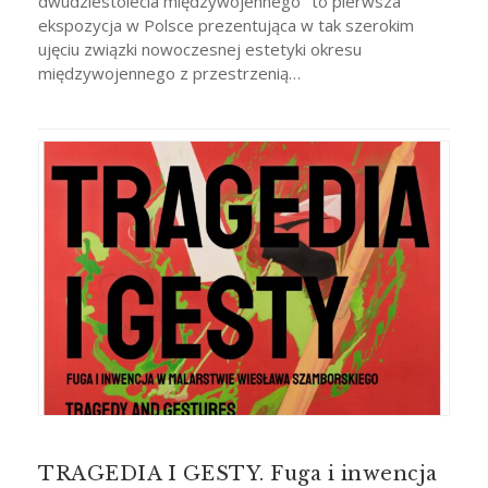
dwudziestolecia międzywojennego" to pierwsza
ekspozycja w Polsce prezentująca w tak szerokim
ujęciu związki nowoczesnej estetyki okresu
międzywojennego z przestrzenią…
TRAGEDIA I GESTY. Fuga i inwencja