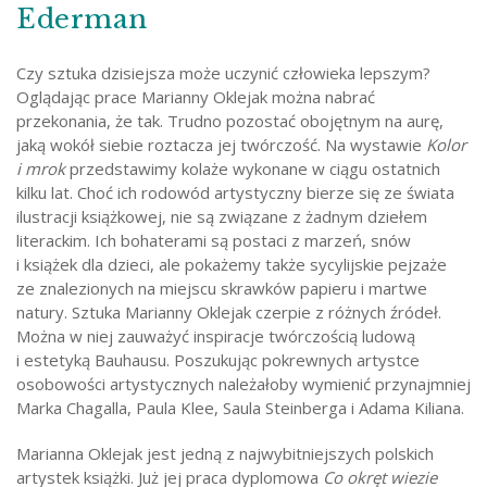
Ederman
Czy sztuka dzisiejsza może uczynić człowieka lepszym?
Oglądając prace Marianny Oklejak można nabrać
przekonania, że tak. Trudno pozostać obojętnym na aurę,
jaką wokół siebie roztacza jej twórczość. Na wystawie
Kolor
i mrok
przedstawimy kolaże wykonane w ciągu ostatnich
kilku lat. Choć ich rodowód artystyczny bierze się ze świata
ilustracji książkowej, nie są związane z żadnym dziełem
literackim. Ich bohaterami są postaci z marzeń, snów
i książek dla dzieci, ale pokażemy także sycylijskie pejzaże
ze znalezionych na miejscu skrawków papieru i martwe
natury. Sztuka Marianny Oklejak czerpie z różnych źródeł.
Można w niej zauważyć inspiracje twórczością ludową
i estetyką Bauhausu. Poszukując pokrewnych artystce
osobowości artystycznych należałoby wymienić przynajmniej
Marka Chagalla, Paula Klee, Saula Steinberga i Adama Kiliana.
Marianna Oklejak jest jedną z najwybitniejszych polskich
artystek książki. Już jej praca dyplomowa
Co okręt wiezie