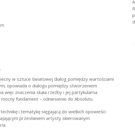
A
R
p
d
ium
e
ecny w sztuce światowej dialog pomiędzy wartościami
ym; opowiada o dialogu pomiędzy stworzeniem
a więc znaczenia skala rzeźby i jej partykularna
 mocny fundament – odniesienie do Absolutu.
technikę i tematykę sięgającą do wielkich opowieści
uspokajającym przesłaniem artysty skierowanym
ia.