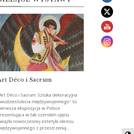
Art Déco i Sacrum
Art Déco i Sacrum. Sztuka dekoracyjna
wudziestolecia międzywojennego" to
ierwsza ekspozycja w Polsce
rezentująca w tak szerokim ujęciu
wiązki nowoczesnej estetyki okresu
iędzywojennego z przestrzenią…