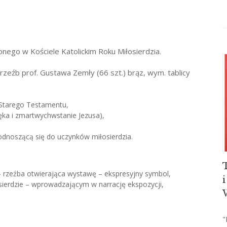
go w Kościele Katolickim Roku Miłosierdzia.
zeźb prof. Gustawa Zemły (66 szt.) brąz, wym. tablicy
 Starego Testamentu,
a i zmartwychwstanie Jezusa),
ą odnoszącą się do uczynków miłosierdzia.
 – rzeźba otwierająca wystawę – ekspresyjny symbol,
sierdzie – wprowadzającym w narrację ekspozycji,
"