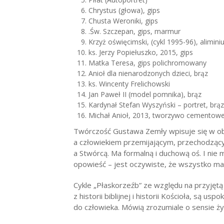
Chrystus (głowa), gips
Chusta Weroniki, gips
.Św. Szczepan, gips, marmur
Krzyż oświęcimski, (cykl 1995-96), alimin
ks. Jerzy Popiełuszko, 2015, gips
Matka Teresa, gips polichromowany
Anioł dla nienarodzonych dzieci, brąz
ks. Wincenty Frelichowski
Jan Paweł II (model pomnika), brąz
Kardynał Stefan Wyszyński – portret, brąz
Michał Anioł, 2013, tworzywo cementow
Twórczość Gustawa Zemły wpisuje się w ob
a człowiekiem przemijającym, przechodząc
a Stwórcą. Ma formalną i duchową oś. I nie m
opowieść – jest oczywiste, że wszystko ma
Cykle „Płaskorzeźb” ze względu na przyjętą 
z historii biblijnej i historii Kościoła, są 
do człowieka. Mówią zrozumiale o sensie życ