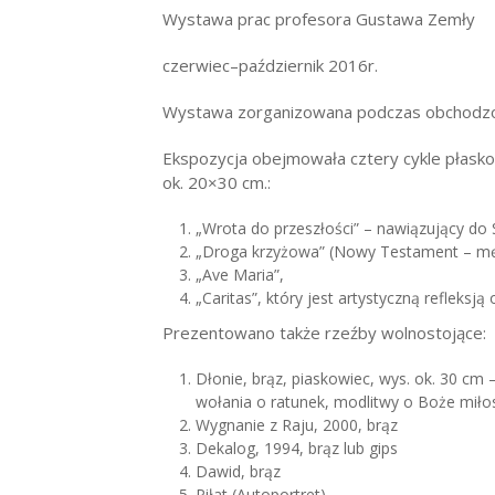
Wystawa prac profesora Gustawa Zemły
czerwiec–październik 2016r.
Wystawa zorganizowana podczas obchodzone
Ekspozycja obejmowała cztery cykle płaskor
ok. 20×30 cm.:
„Wrota do przeszłości” – nawiązujący do
„Droga krzyżowa” (Nowy Testament – męk
„Ave Maria”,
„Caritas”, który jest artystyczną refleksj
Prezentowano także rzeźby wolnostojące:
Dłonie, brąz, piaskowiec, wys. ok. 30 cm
wołania o ratunek, modlitwy o Boże miło
Wygnanie z Raju, 2000, brąz
Dekalog, 1994, brąz lub gips
Dawid, brąz
Piłat (Autoportret)