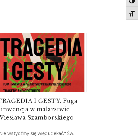
Toggl
Toggl
TRAGEDIA I GESTY. Fuga
i inwencja w malarstwie
Wiesława Szamborskiego
Nie wstydźmy się więc uciekać." Św.