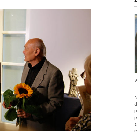
"
d
p
p
z
m