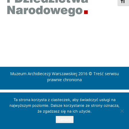
Toggl
Muzeum Archidiecezji Warszawskiej 2016 © Treść serwisu
prawnie chroniona
Ta strona korzysta z ciasteczek, aby świadczyć usługi na
najwyższym poziomie. Dalsze korzystanie ze strony oznacza,
że zgadzasz się na ich użycie.
Zamknij