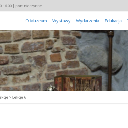
00-16.00 | pon: nieczynne
O Muzeum
Wystawy
Wydarzenia
Edukacja
ekcje
>
Lekcje 6