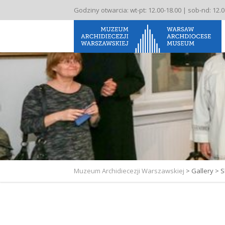
Godziny otwarcia: wt-pt: 12.00-18.00 | sob-nd: 12.
Muzeum Archidiecezji Warszawskiej
>
Gallery
>
S