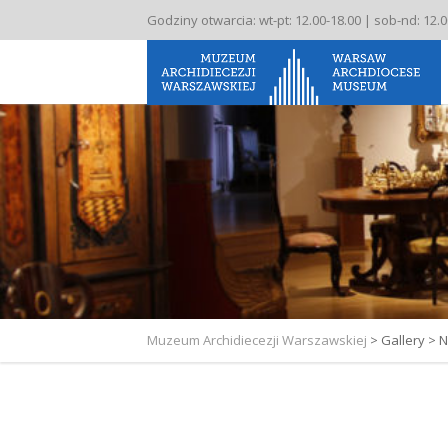
Godziny otwarcia: wt-pt: 12.00-18.00 | sob-nd: 12.
Muzeum Archidiecezji Warszawskiej
>
Gallery
>
N