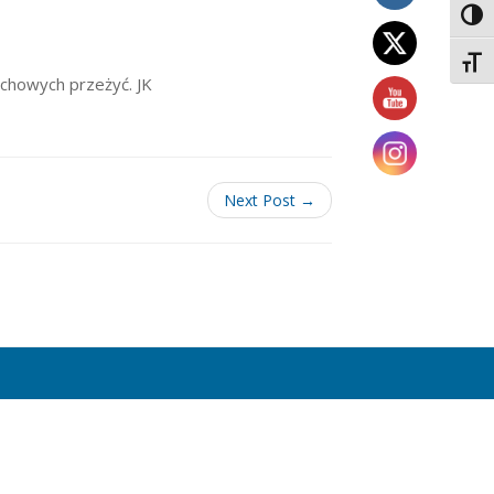
Toggl
Toggl
uchowych przeżyć. JK
Next Post →