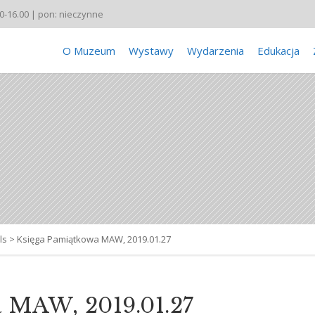
00-16.00 | pon: nieczynne
O Muzeum
Wystawy
Wydarzenia
Edukacja
ls
>
Księga Pamiątkowa MAW, 2019.01.27
 MAW, 2019.01.27