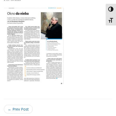
Toggl
Toggl
← Prev Post