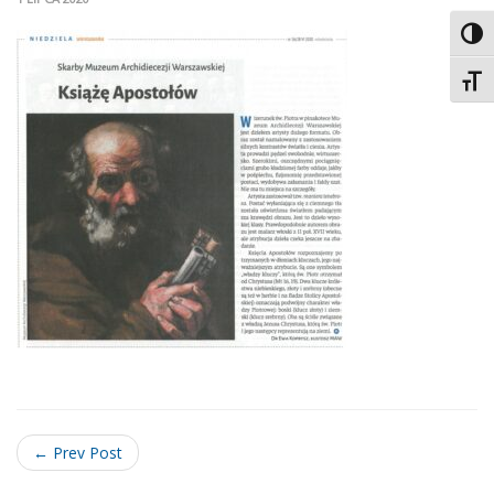
Toggl
Toggl
← Prev Post