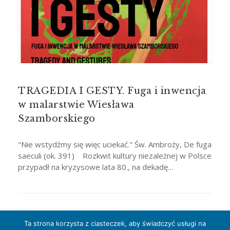
TRAGEDIA I GESTY. Fuga i inwencja
w malarstwie Wiesława
Szamborskiego
"Nie wstydźmy się więc uciekać." Św. Ambroży, De fuga
saeculi (ok. 391) Rozkwit kultury niezależnej w Polsce
przypadł na kryzysowe lata 80., na dekadę…
Ta strona korzysta z ciasteczek, aby świadczyć usługi na