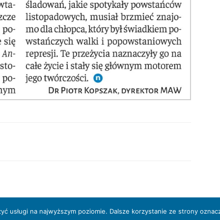
zyć usługi na najwyższym poziomie. Dalsze korzystanie ze strony oznacz
eść serwisu prawnie chroniona