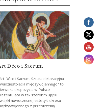
Art Déco i Sacrum
Art Déco i Sacrum. Sztuka dekoracyjna
wudziestolecia międzywojennego" to
ierwsza ekspozycja w Polsce
rezentująca w tak szerokim ujęciu
wiązki nowoczesnej estetyki okresu
iędzywojennego z przestrzenią…