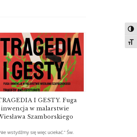
Toggl
Toggl
TRAGEDIA I GESTY. Fuga
i inwencja w malarstwie
Wiesława Szamborskiego
Nie wstydźmy się więc uciekać." Św.