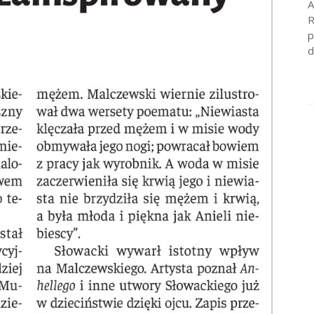
A
R
p
d