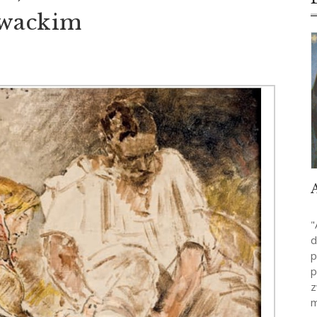
owackim
"
d
p
p
z
m