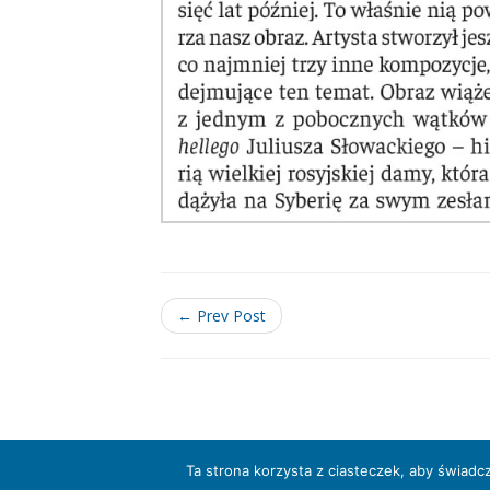
← Prev Post
Ta strona korzysta z ciasteczek, aby świadc
Muzeum Archidiecezji Warszawskiej 2016 © Tr