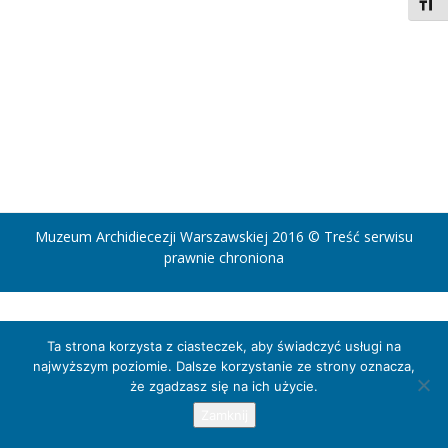
Toggl
Muzeum Archidiecezji Warszawskiej 2016 © Treść serwisu
prawnie chroniona
Ta strona korzysta z ciasteczek, aby świadczyć usługi na
najwyższym poziomie. Dalsze korzystanie ze strony oznacza,
że zgadzasz się na ich użycie.
Zamknij