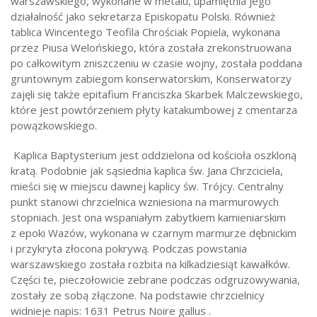
warszawskiego, wykonane w metalu, upamiętnia jego
działalność jako sekretarza Episkopatu Polski. Również
tablica Wincentego Teofila Chrościak Popiela, wykonana
przez Piusa Welońskiego, która została zrekonstruowana
po całkowitym zniszczeniu w czasie wojny, została poddana
gruntownym zabiegom konserwatorskim, Konserwatorzy
zajęli się także epitafium Franciszka Skarbek Malczewskiego,
które jest powtórzeniem płyty katakumbowej z cmentarza
powązkowskiego.
Kaplica Baptysterium jest oddzielona od kościoła oszkloną
kratą. Podobnie jak sąsiednia kaplica św. Jana Chrzciciela,
mieści się w miejscu dawnej kaplicy św. Trójcy. Centralny
punkt stanowi chrzcielnica wzniesiona na marmurowych
stopniach. Jest ona wspaniałym zabytkiem kamieniarskim
z epoki Wazów, wykonana w czarnym marmurze dębnickim
i przykryta złocona pokrywą. Podczas powstania
warszawskiego została rozbita na kilkadziesiąt kawałków.
Części te, pieczołowicie zebrane podczas odgruzowywania,
zostały ze sobą złączone. Na podstawie chrzcielnicy
widnieje napis: 1631 Petrus Noire gallus .