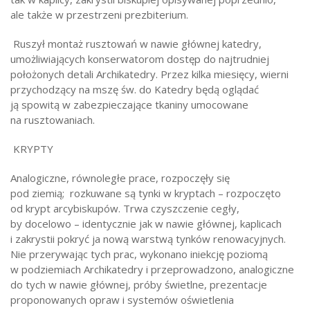
ale także w przestrzeni prezbiterium.
Ruszył montaż rusztowań w nawie głównej katedry,
umożliwiających konserwatorom dostęp do najtrudniej
położonych detali Archikatedry. Przez kilka miesięcy, wierni
przychodzący na mszę św. do Katedry będą oglądać
ją spowitą w zabezpieczające tkaniny umocowane
na rusztowaniach.
KRYPTY
Analogiczne, równoległe prace, rozpoczęły się
pod ziemią; rozkuwane są tynki w kryptach – rozpoczęto
od krypt arcybiskupów. Trwa czyszczenie cegły,
by docelowo – identycznie jak w nawie głównej, kaplicach
i zakrystii pokryć ja nową warstwą tynków renowacyjnych.
Nie przerywając tych prac, wykonano iniekcję poziomą
w podziemiach Archikatedry i przeprowadzono, analogiczne
do tych w nawie głównej, próby świetlne, prezentacje
proponowanych opraw i systemów oświetlenia