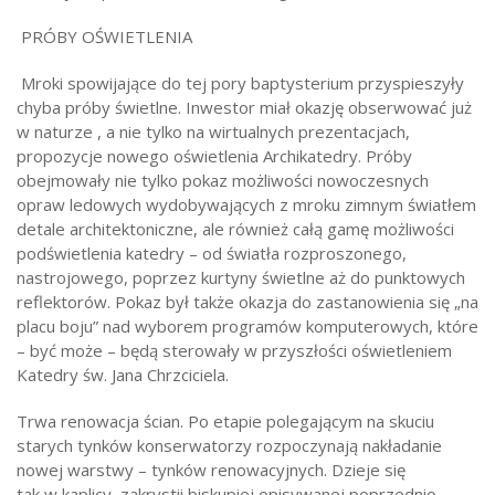
PRÓBY OŚWIETLENIA
Mroki spowijające do tej pory baptysterium przyspieszyły
chyba próby świetlne. Inwestor miał okazję obserwować już
w naturze , a nie tylko na wirtualnych prezentacjach,
propozycje nowego oświetlenia Archikatedry. Próby
obejmowały nie tylko pokaz możliwości nowoczesnych
opraw ledowych wydobywających z mroku zimnym światłem
detale architektoniczne, ale również całą gamę możliwości
podświetlenia katedry – od światła rozproszonego,
nastrojowego, poprzez kurtyny świetlne aż do punktowych
reflektorów. Pokaz był także okazja do zastanowienia się „na
placu boju” nad wyborem programów komputerowych, które
– być może – będą sterowały w przyszłości oświetleniem
Katedry św. Jana Chrzciciela.
Trwa renowacja ścian. Po etapie polegającym na skuciu
starych tynków konserwatorzy rozpoczynają nakładanie
nowej warstwy – tynków renowacyjnych. Dzieje się
tak w kaplicy, zakrystii biskupiej opisywanej poprzednio,