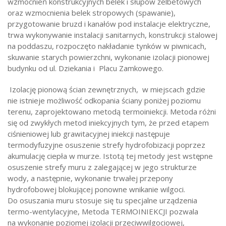
wzmocnień konstrukcyjnych belek i słupów żelbetowych
oraz wzmocnienia belek stropowych (spawanie),
przygotowanie bruzd i kanałów pod instalacje elektryczne,
trwa wykonywanie instalacji sanitarnych, konstrukcji stalowej
na poddaszu, rozpoczęto nakładanie tynków w piwnicach,
skuwanie starych powierzchni, wykonanie izolacji pionowej
budynku od ul. Dziekania i Placu Zamkowego.
Izolację pionową ścian zewnętrznych, w miejscach gdzie
nie istnieje możliwość odkopania ściany poniżej poziomu
terenu, zaprojektowano metodą termoiniekcji. Metoda różni
się od zwykłych metod iniekcyjnych tym, że przed etapem
ciśnieniowej lub grawitacyjnej iniekcji następuje
termodyfuzyjne osuszenie strefy hydrofobizacji poprzez
akumulację ciepła w murze. Istotą tej metody jest wstępne
osuszenie strefy muru z zalegającej w jego strukturze
wody, a następnie, wykonanie trwałej przepony
hydrofobowej blokującej ponowne wnikanie wilgoci.
Do osuszania muru stosuje się tu specjalne urządzenia
termo-wentylacyjne, Metoda TERMOINIEKCJI pozwala
na wykonanie poziomej izolacji przeciwwilgociowej,