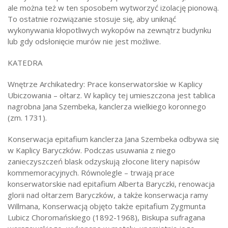
ale można też w ten sposobem wytworzyć izolację pionową.
To ostatnie rozwiązanie stosuje się, aby uniknąć
wykonywania kłopotliwych wykopów na zewnątrz budynku
lub gdy odsłonięcie murów nie jest możliwe.
KATEDRA
Wnętrze Archikatedry: Prace konserwatorskie w Kaplicy
Ubiczowania – ołtarz. W kaplicy tej umieszczona jest tablica
nagrobna Jana Szembeka, kanclerza wielkiego koronnego
(zm. 1731).
Konserwacja epitafium kanclerza Jana Szembeka odbywa się
w Kaplicy Baryczków. Podczas usuwania z niego
zanieczyszczeń blask odzyskują złocone litery napisów
kommemoracyjnych. Równolegle – trwają prace
konserwatorskie nad epitafium Alberta Baryczki, renowacja
glorii nad ołtarzem Baryczków, a także konserwacja ramy
Willmana, Konserwacją objęto także epitafium Zygmunta
Lubicz Choromańskiego (1892-1968), Biskupa sufragana