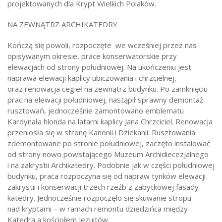
projektowanych dla Krypt Wielkich Polaków.
NA ZEWNĄTRZ ARCHIKATEDRY
Kończą się powoli, rozpoczęte we wcześniej przez nas
opisywanym okresie, prace konserwatorskie przy
elewacjach od strony południowej. Na ukończeniu jest
naprawa elewacji kaplicy ubiczowania i chrzcielnej,
oraz renowacja cegieł na zewnątrz budynku. Po zamknięciu
prac na elewacji południowej, nastąpił sprawny demontaż
rusztowań, jednocześnie zamontowano emblematu
Kardynała hlonda na latarni kaplicy Jana Chrzciciel. Renowacja
przeniosła się w stronę Kanonii i Dziekanii. Rusztowania
zdemontowane po stronie południowej, zaczęto instalować
od strony nowo powstającego Muzeum Archidiecezjalnego
i na zakrystii Archikatedry. Podobnie jak w części południowej
budynku, praca rozpoczyna się od napraw tynków elewacji
zakrystii i konserwacji trzech rzeźb z zabytkowej fasady
katedry. Jednocześnie rozpoczęło się skuwanie stropu
nad kryptami – w ramach remontu dziedzińca między
Katedrą a kościołem Jezuitów.