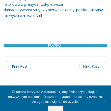
http://www.prezydent.pl/pierwsza-
dama/aktywnosc/art,178,pierwsze-damy-polski--i-ukrainy-
na-wystawie-ikon.html
POWRÓT
← Prev Post
Next Post →
Ta strona korzysta z ciasteczek, aby świadczyć usługi na
najwyższym poziomie. Dalsze korzystanie ze strony oznacza,
że zgadzasz się na ich użycie.
Muzeum Archidiecezji Warszawskiej 2016 © Treść serwisu
prawnie chroniona
Zamknij