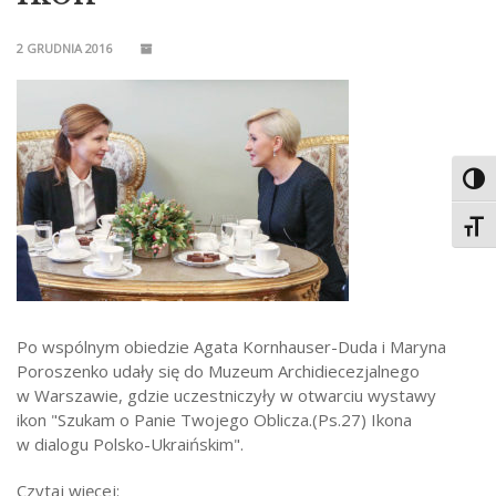
2 GRUDNIA 2016
Toggl
Toggl
Po wspólnym obiedzie Agata Kornhauser-Duda i Maryna
Poroszenko udały się do Muzeum Archidiecezjalnego
w Warszawie, gdzie uczestniczyły w otwarciu wystawy
ikon "Szukam o Panie Twojego Oblicza.(Ps.27) Ikona
w dialogu Polsko-Ukraińskim".
Czytaj więcej: