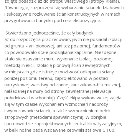
zdjęte posadzki aż do stropu właściwego (stropy Kleina).
Równolegle, rozpoczęło się wyburzanie ścianek działowych
i sukcesywne rozkuwanie ścian konstrukcyjnych w ramach
przygotowania budynku pod cele ekspozycyjne.
Stwierdzono jednocześnie, że cały budynek
aż do rozpoczęcia prac renowacyjnych nie posiadał izolacji
od gruntu – ani pionowej, ani też poziomej, fundamentów
co powodowało stałe podsiąkanie kapilarne. Niezbędne
stało się osuszanie muru, wykonanie izolacji poziomej,
metodą iniekcji. Izolację pionową ścian zewnętrznych,
w miejscach gdzie istnieje możliwość odkopania ściany
poniżej poziomu terenu, zaprojektowano w postaci
natryskowej warstwy ochronnej kauczukowo-bitumicznej,
nakładanej na mury od strony zewnętrznej (elewacja
południowa i wschodniaj). Część ekipy wykonawczej zajęła
się w tym czasie wykonaniem wzmocnień nadproży
i wymurowanie ścianek, a także wzmocnieniem belek
stropowych (metodami spawalniczymi). W obrębie
i po obwodzie zaprojektowanych central klimatyzacyjnych,
w belki nośne będą wspawane ceowniki stalowe C 100.