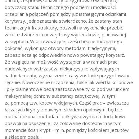
badań, zespół wykonawczy przygotował ekspertyzę
dotyczącą stanu technicznego podziemi i możliwości
przebijania połączeń pomiędzy już istniejącymi odcinkami
korytarzy. Jednoznacznie stwierdzono, że zastany stan
techniczny infrastruktury, pozwoli na wykonanie przebić
w celu stworzenia nowej trasy wycieczkowej planowanej
w kryptach. W przeważającej części będzie można tego
dokonać, wykonując otwory metodami tradycyjnymi,
zabezpieczając odpowiednio nowo powstający korytarz.
Ze względu na możliwość wystąpienia w ramach prac
budowlanych wstrząsów, niekorzystnie wpływających
na fundamenty, wyznaczenie trasy zostanie przygotowane
ręcznie. Nowoczesne urządzenia, takie jak wiertła koronowe
i piły diamentowe będą zastosowane tylko pod warunkiem
maksymalnej ochrony substancji zabytkowej, w tym
za pomocą tzw. kotew wklejanych. Część prac – zwłaszcza
łączących krypty z dawnym składem opałowym, będzie
można dokonać metodami odkrywkowymi, co dodatkowo
pozwoli na osuszenie i zaizolowanie dostępnych w tym
momencie ścian krypt – m.in. pomiędzy kościołem Jezuitów
a składem opału.