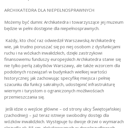
ARCHIKATEDRA DLA NIEPEŁNOSPRAWNYCH
Możemy być dumni: Archikatedra i towarzyszące jej muzeum
będzie w pełni dostępne dla niepełnosprawnych.
Każdy, kto choć raz odwiedził Warszawską Archikatedrę
wie, jak trudno poruszać się po niej osobom z dysfunkcjami
ruchu i na wózkach inwalidzkich, dzięki zastrzykowi
finansowemu funduszy europejskich Archikatedra stanie się
nie tylko perłą zabytków Warszawy, ale także wzorcem dla
podobnych rozwiązań w budynkach wielkiej wartości
historycznej; jak zachowując specyfikę miejsca i pełnię
szacunku dla funkcji sakralnych, udostępnić infrastrukturę
wiernym i turystom o ograniczonych możliwościach
przemieszczania się.
Jeśli idzie o wejście główne – od strony ulicy Świętojańskiej
(zachodniej) – już teraz istnieje swobodny dostęp dla
wózków inwalidzkich. Występuje tu dwoje drzwi o wymiarach
skrzydła ok. 85 cm, zlokalizowanych w dwuskrzydłowych