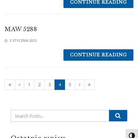
CONTINUE READING
MAW 5288
3 STYCZNIA 2025
CONTINUE READING
1
2
3
4
5
Search
Toggl