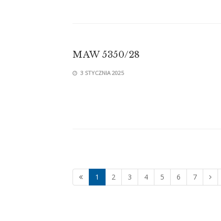
MAW 5350/28
3 STYCZNIA 2025
1
2
3
4
5
6
7