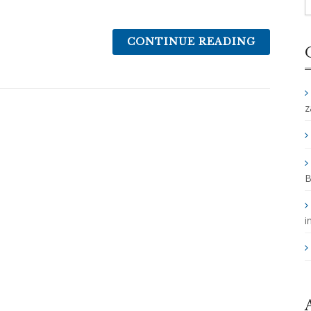
CONTINUE READING
z
B
i