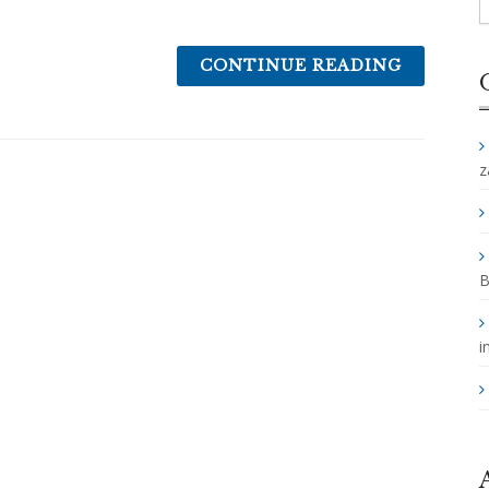
CONTINUE READING
z
B
i