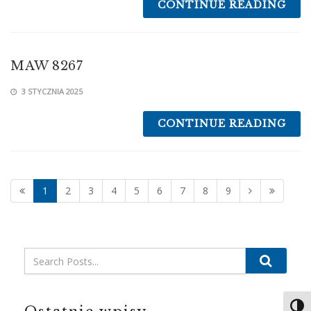
CONTINUE READING
MAW 8267
3 STYCZNIA 2025
CONTINUE READING
1
2
3
4
5
6
7
8
9
Search
Toggl